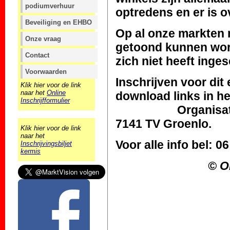
podiumverhuur
optredens en er is o
Beveiliging en EHBO
Op al onze markten m
Onze vraag
getoond kunnen word
Contact
zich niet heeft inge
Voorwaarden
Inschrijven voor di
Klik hier voor de link
naar het
Online
download links in het
Inschrijfformulier
Organisatieburea
7141 TV Groenlo.
Klik hier voor de link
naar het
Voor alle info bel: 
Inschrijvingsbiljet
kermis
© Or