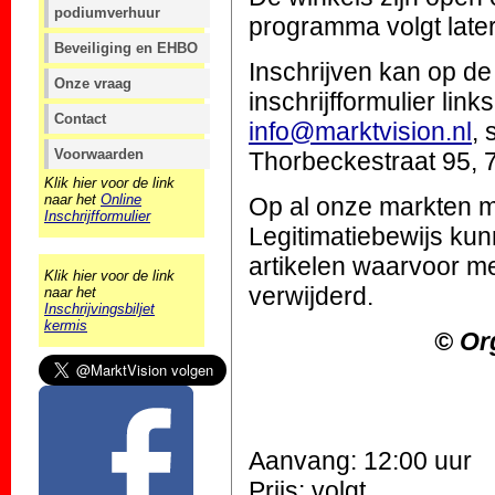
podiumverhuur
programma volgt later
Beveiliging en EHBO
Inschrijven kan op d
Onze vraag
inschrijfformulier lin
Contact
info@marktvision.nl
, 
Voorwaarden
Thorbeckestraat 95, 7
Klik hier voor de link
naar het
Online
Op al onze markten mo
Inschrijfformulier
Legitimatiebewijs ku
artikelen waarvoor m
Klik hier voor de link
verwijderd.
naar het
Inschrijvingsbiljet
kermis
© Or
Aanvang: 12:00 uur
Prijs: volgt